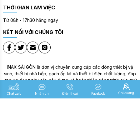
THỜI GIAN LÀM VIỆC
Từ 08h - 17h30 hằng ngày
KẾT NỐI VỚI CHÚNG TÔI
INAX SÀI GÒN là đơn vị chuyên cung cấp các dòng thiết bị vệ
sinh, thiết bị nhà bếp, gạch ốp lát và thiết bị điện chất lượng, đáp
ứng đa dạng nhu cầu xây dựng và hoàn thiện công trình của quý
khách; với định hướng kinh doanh uy tín, sản phẩm chính hãng
cùng dịch vụ tư vấn tận tâm,
INAX SÀI GÒN
luôn nỗ lực mang đến
Chỉ đường
Chat zalo
Nhắn tin
Điện thoại
Facebook
những giải pháp vật tư đồng bộ, bền bỉ và thẩm mỹ, góp phần
nâng cao giá trị cho không gian sống và công trình của khách
hàng.
Copyright © 2021 -
Nhà Phân Phối Thiết Bị Vệ Sinh INAX
. All
rights reserved.