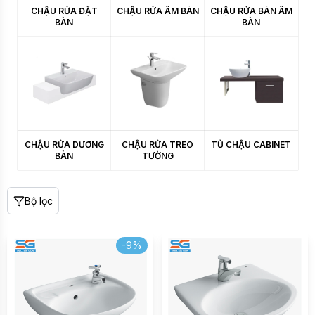
CHẬU RỬA ĐẶT
CHẬU RỬA ÂM BÀN
CHẬU RỬA BÁN ÂM
BÀN
BÀN
CHẬU RỬA DƯƠNG
CHẬU RỬA TREO
TỦ CHẬU CABINET
BÀN
TƯỜNG
Bộ lọc
-9%